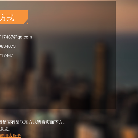
方式
717467@qq.com
0634073
717467
者是否有留联系方式请看页面下方。
意愿。
使用该服务