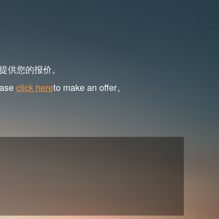
提供您的报价。
lease
click here
to make an offer。